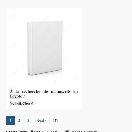
À la recherche de manuscrits en
Égypte /
Volkoff, Oleg V.
1
2
3
Next
[3]
Search Tools:
Get RSS Feed
—
Email this Search
—