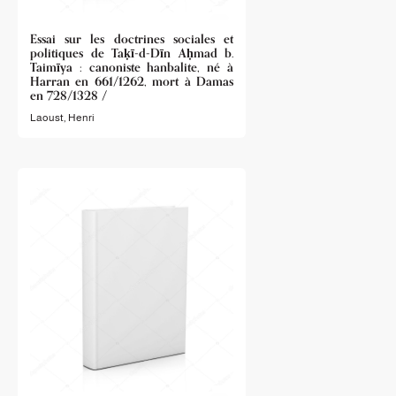
Essai sur les doctrines sociales et
politiques de Taḳī-d-Dīn Aḥmad b.
Taimīya : canoniste hanbalite, né à
Harran en 661/1262, mort à Damas
en 728/1328 /
Laoust, Henri