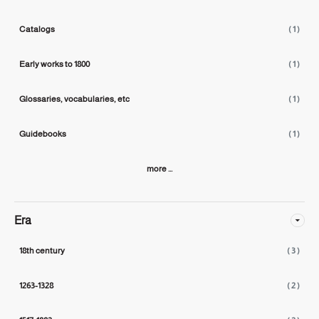
Catalogs
( 1 )
Early works to 1800
( 1 )
Glossaries, vocabularies, etc
( 1 )
Guidebooks
( 1 )
more ...
Era
18th century
( 3 )
1263-1328
( 2 )