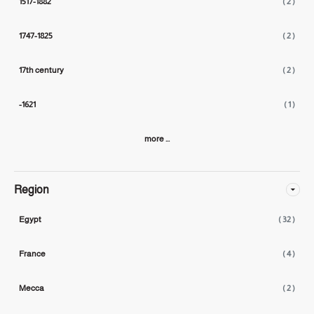
1517-1882
( 2 )
1747-1825
( 2 )
17th century
( 2 )
-1621
( 1 )
more ...
Region
Egypt
( 32 )
France
( 4 )
Mecca
( 2 )