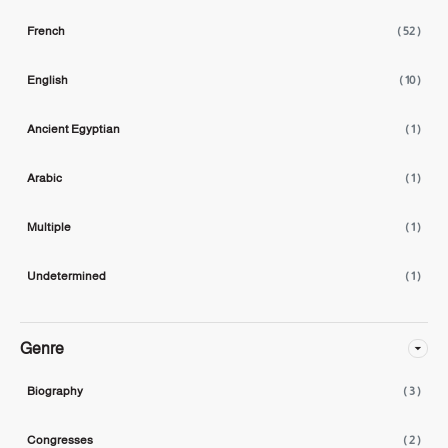
French
( 52 )
English
( 10 )
Ancient Egyptian
( 1 )
Arabic
( 1 )
Multiple
( 1 )
Undetermined
( 1 )
Genre
Biography
( 3 )
Congresses
( 2 )