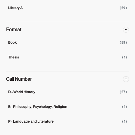
Library A
( 59 )
Format
Book
( 59 )
Thesis
( 1 )
Call Number
D - World History
( 57 )
B - Philosophy, Psychology, Religion
( 1 )
P - Language and Literature
( 1 )