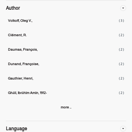
Author
Volkoff, Oleg V.,
( 3 )
Clément, R.
( 2 )
Daumas, François,
( 2 )
Dunand, Françoise,
( 2 )
Gauthier, Henri,
( 2 )
Ghālī, Ibrāhīm Amīn, 1912-
( 2 )
more ...
Language