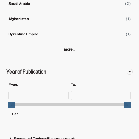
Saudi Arabia
( 2 )
Afghanistan
( 1 )
Byzantine Empire
( 1 )
more ...
Year of Publication
From:
To:
Suggested Topics within your search.