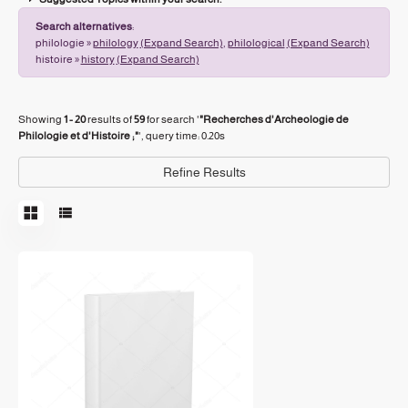
Search alternatives
:
philologie »
philology
(Expand Search)
,
philological
(Expand Search)
histoire »
history
(Expand Search)
Showing
1 - 20
results of
59
for search '
"Recherches d'Archeologie de
Philologie et d'Histoire ;"
'
, query time: 0.20s
Refine Results